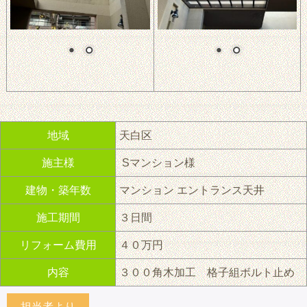
地域
天白区
施主様
Sマンション様
建物・築年数
マンション エントランス天井
施工期間
３日間
リフォーム費用
４０万円
内容
３００角木加工 格子組ボルト止め
担当者より