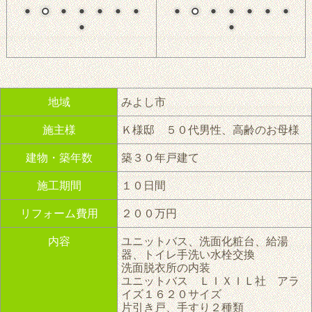
地域
みよし市
施主様
Ｋ様邸 ５０代男性、高齢のお母様
建物・築年数
築３０年戸建て
施工期間
１０日間
リフォーム費用
２００万円
内容
ユニットバス、洗面化粧台、給湯
器、トイレ手洗い水栓交換
洗面脱衣所の内装
ユニットバス ＬＩＸＩＬ社 アラ
イズ１６２０サイズ
片引き戸、手すり２種類