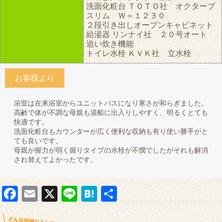
洗面化粧台 ＴＯＴＯ社 オクターブ
スリム Ｗ＝１２３０
２段引き出しオープンキャビネット
給湯器 リンナイ社 ２０号オート
追い炊き機能
トイレ水栓 ＫＶＫ社 立水栓
お客様より
浴室は在来浴室からユニットバスになり寒さが和らぎました。
高齢で体が不調な母親も湯船に出入りしやすく、明るくとても
快適です。
洗面化粧台もカウンターが広く便利な収納も有り使い勝手がと
ても良いです。
母親が握力が弱く握りタイプの水栓が不憫でしたがそれも解消
され替えてよかったです。
Facebook
Email
X
Line
Hatena
共有